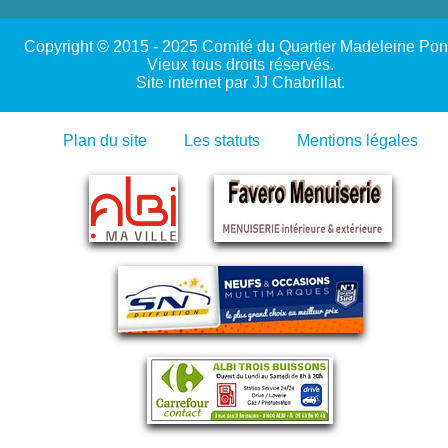
Copyright © 2015 - 2025 Comité du Quartier Madeleine Pon
Vieux tous droits réservés.
Site internet par JJ Chabrillat.
Plan du site
-
Les statuts
-
Mentions légales